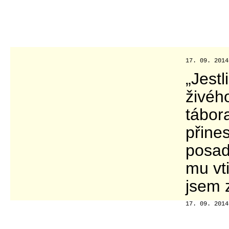
17. 09. 201
„Jest
živéh
tábor
přine
posad
mu vti
jsem 
17. 09. 2014