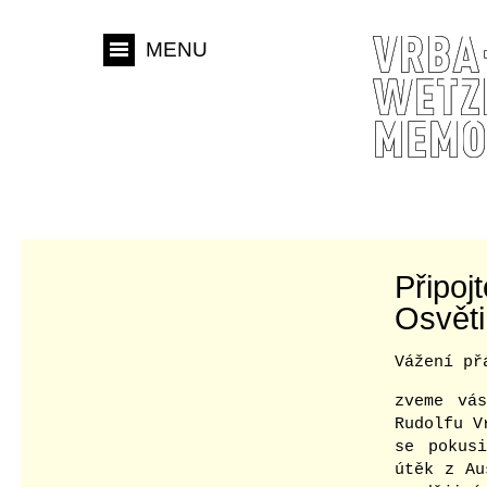
MENU
Připoj
Osvěti
Vážení př
zveme vá
Rudolfu V
se pokus
útěk z Au