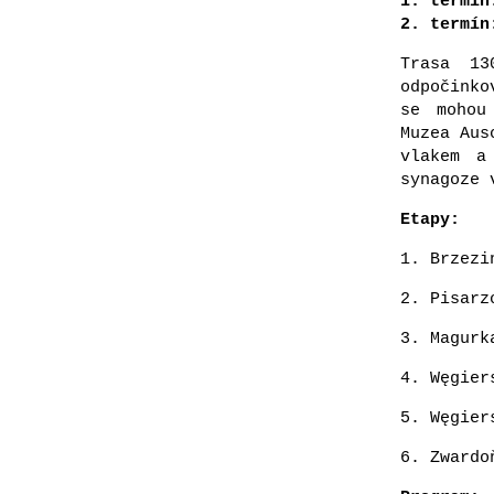
1. termín
2. termín
Trasa 1
odpočinko
se mohou
Muzea Aus
vlakem a
synagoze
Etapy:
1. Brzezi
2. Pisarz
3. Magurk
4. Węgier
5. Węgier
6. Zwardo