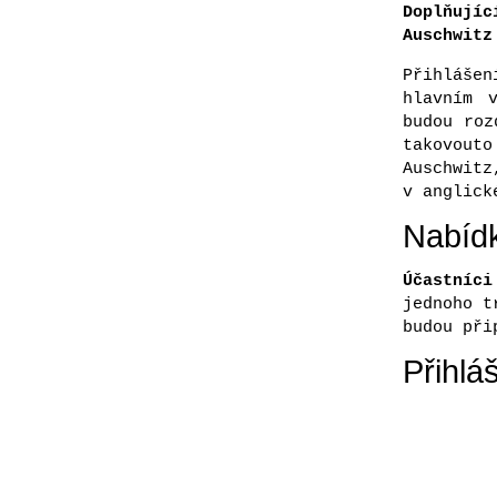
Doplňují
Auschwitz
Přihláše
hlavním 
budou roz
takovouto
Auschwit
v anglick
Nabídk
Účastníc
jednoho t
budou při
Přihlá