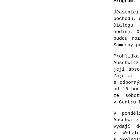
Program:
Účastníc
pochodu, 
Dialogu 
hodin). O
budou ro
Samotný p
Prohlídk
Auschwitz
její abso
Zájemci 
s odborný
od 10 hod
ze sobot
v Centru 
V ponděl
Auschwitz
vydají 
z Wetzl
s okolnos