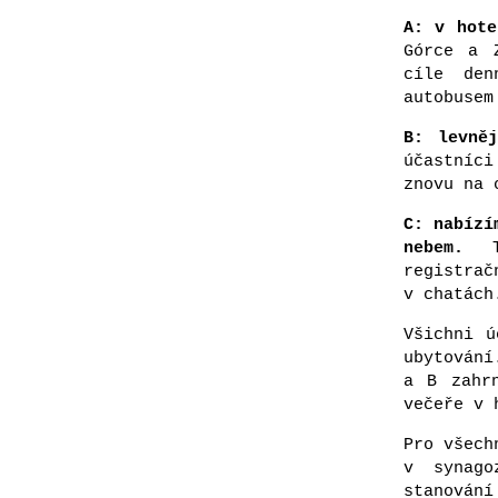
A: v hote
Górce a 
cíle den
autobusem
B: levně
účastníc
znovu na 
C: nabízí
nebem.
Ta
registra
v chatách
Všichni ú
ubytování
a B zahr
večeře v 
Pro všech
v synago
stanování