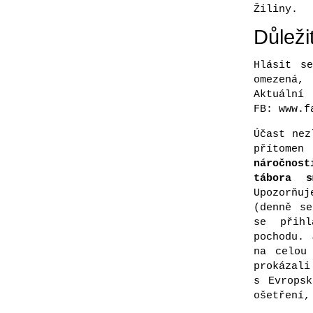
Žiliny.
Důleži
Hlásit s
omezená,
Aktuální 
FB: www.f
Účast nez
přítomen
náročnos
tábora 
Upozorňuj
(denně se
se přihl
pochodu. 
na celou
prokáza
s Evropsk
ošetření,