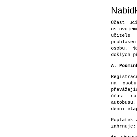
Nabídk
Účast uč
oslovuje
učitele 
prohlášen
osobu. N
došlých p
A. Podmín
Registrač
na osobu
převážej
účast na
autobusu
denní eta
Poplatek 
zahrnuje: