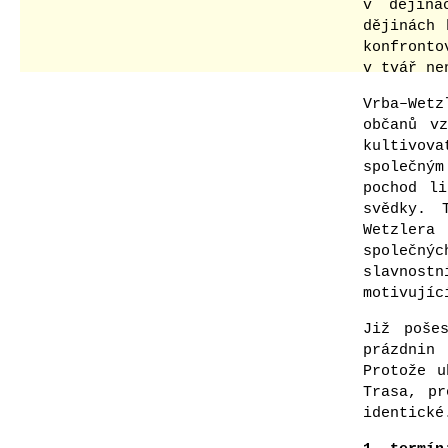
v dějiná
dějinách 
konfront
v tvář ne
Vrba–Wetz
občanů v
kultivov
společným
pochod l
svědky. 
Wetzlera
společný
slavnost
motivujíc
Již poše
prázdnin
Protože u
Trasa, pr
identické