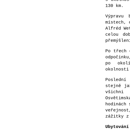
130 km.
Výpravu 
místech, 
Alfréd We
celou do
přemýšlen
Po třech 
odpočinku
po okolí
okolnosti
Poslední
stejně ja
všichni 
Osvětims
hodinách 
veřejnost
zážitky z
Ubytování