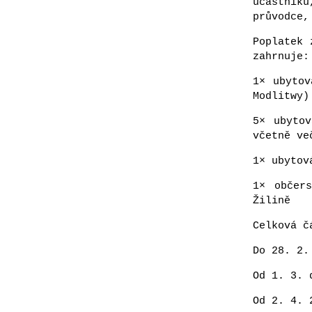
účastník
průvodce,
Poplatek 
zahrnuje:
1× ubytov
Modlitwy)
5× ubyto
včetně ve
1× ubytov
1× občer
Žilině
Celková č
Do 28. 2.
Od 1. 3. 
Od 2. 4. 