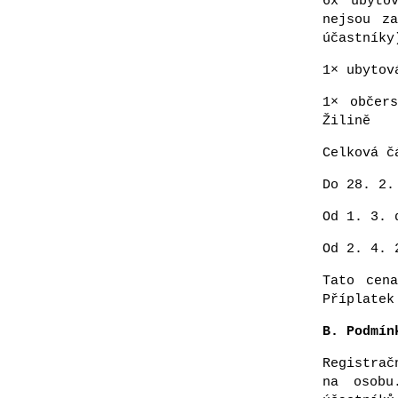
6x ubyto
nejsou z
účastníky
1× ubytov
1× občer
Žilině
Celková č
Do 28. 2.
Od 1. 3. 
Od 2. 4. 
Tato cen
Příplatek
B. Podmín
Registrač
na osobu