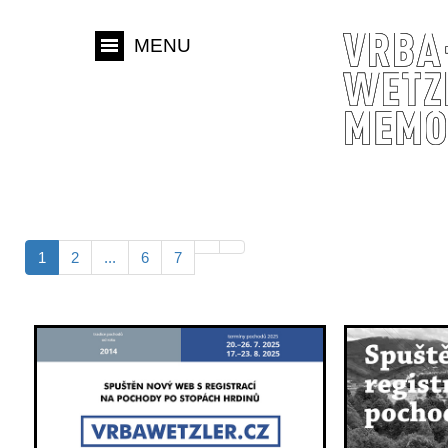
MENU
1
2
...
6
7