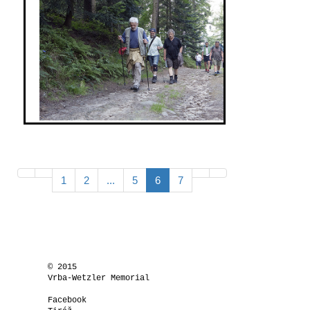
foto © Jindřich Buxbaum
1
2
...
5
6
7
© 2015
Vrba-Wetzler Memorial
Facebook