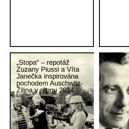
„Stopa“ – repotáž
Zuzany Piussi a Víta
Janečka inspirována
pochodem Auschwitz-
Žilina v srpnu 2014