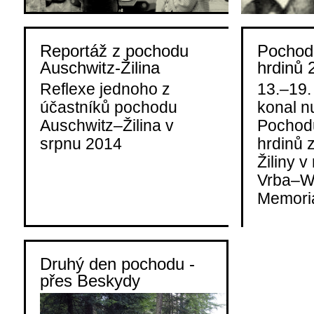
Reportáž z pochodu
Pochod
Auschwitz-Žilina
hrdinů 
Reflexe jednoho z
13.–19.
účastníků pochodu
konal nu
Auschwitz–Žilina v
Pochod
srpnu 2014
hrdinů 
Žiliny v
Vrba–W
Memoria
Druhý den pochodu -
přes Beskydy