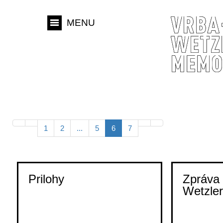
MENU
1
2
...
5
6
7
Prilohy
Zpráva 
Wetzle