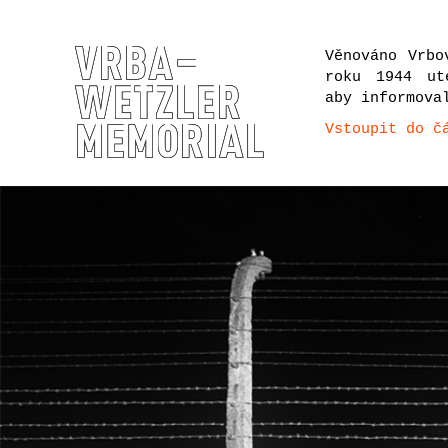
Věnováno Vrbo
roku 1944 ut
aby informova
Vstoupit do č