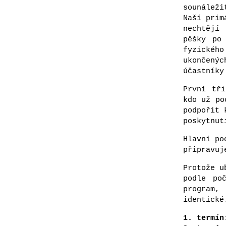
sounálež
Naší prim
nechtějí 
pěšky po
fyzickéh
ukončený
účastníky
První tři
kdo už po
podpořit 
poskytnut
Hlavní po
připravuj
Protože u
podle po
program,
identické
1. termín