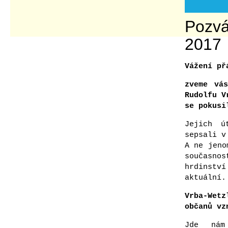
Pozvá
2017
Vážení př
zveme vá
Rudolfu V
se pokusi
Jejich ú
sepsali v
A ne jeno
současno
hrdinstv
aktuální.
Vrba-Wetz
občanů vz
Jde nám