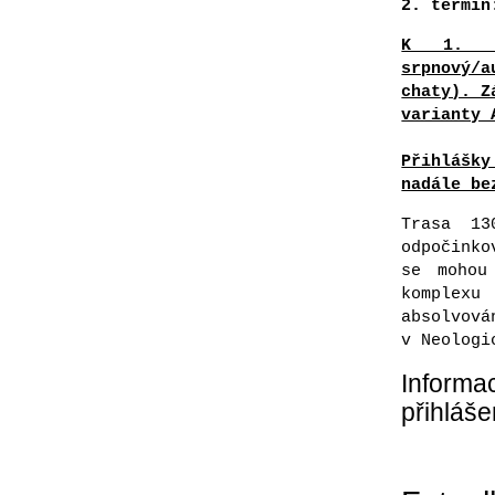
2. termín
K 1. 1
srpnový/
chaty). Z
varianty 
Přihlášk
nadále b
Trasa 1
odpočinko
se mohou
komplexu
absolvová
v Neologi
Informa
přihláše